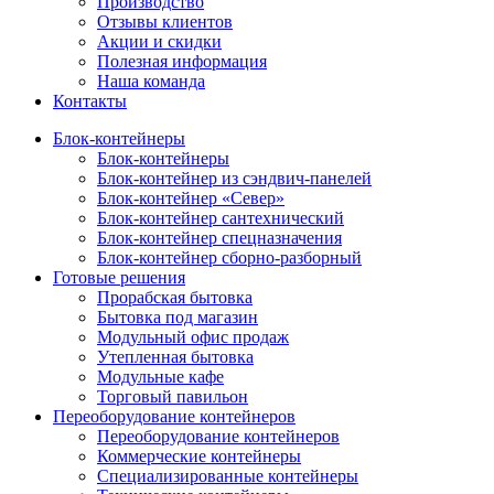
Производство
Отзывы клиентов
Акции и скидки
Полезная информация
Наша команда
Контакты
Блок-контейнеры
Блок-контейнеры
Блок-контейнер из сэндвич-панелей
Блок-контейнер «Север»
Блок-контейнер сантехнический
Блок-контейнер спецназначения
Блок-контейнер сборно-разборный
Готовые решения
Прорабская бытовка
Бытовка под магазин
Модульный офис продаж
Утепленная бытовка
Модульные кафе
Торговый павильон
Переоборудование контейнеров
Переоборудование контейнеров
Коммерческие контейнеры
Специализированные контейнеры