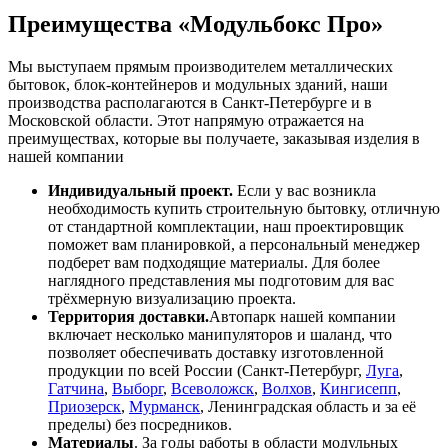
Преимущества «Модульбокс Про»
Мы выступаем прямым производителем металлических
бытовок, блок-контейнеров и модульных зданий, наши
производства располагаются в Санкт-Петербурге и в
Московской области. Этот напрямую отражается на
преимуществах, которые вы получаете, заказывая изделия в
нашей компании
Индивидуальный проект.
Если у вас возникла
необходимость купить строительную бытовку, отличную
от стандартной комплектации, наш проектировщик
поможет вам планировкой, а персональный менеджер
подберет вам подходящие материалы. Для более
наглядного представления мы подготовим для вас
трёхмерную визуализацию проекта.
Территория доставки.
Автопарк нашей компании
включает несколько манипуляторов и шаланд, что
позволяет обеспечивать доставку изготовленной
продукции по всей России (Санкт-Петербург,
Луга
,
Гатчина
,
Выборг
,
Всеволожск
,
Волхов
,
Кингисепп
,
Приозерск
,
Мурманск
, Ленинградская область и за её
пределы) без посредников.
Материалы
. За годы работы в области модульных