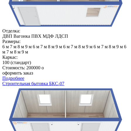
Отделка:
ДВП
Вагонка
ПВХ
МДФ
ЛДСП
Размеры:
6 м
7 м
8 м
9 м
6 м
7 м
8 м
9 м
6 м
7 м
8 м
9 м
6 м
7 м
8 м
9 м
6
м
7 м
8 м
9 м
Каркас:
100 (стандарт)
Стоимость:
200000
o
оформить заказ
Подробнее
Строительная бытовка БКС-07