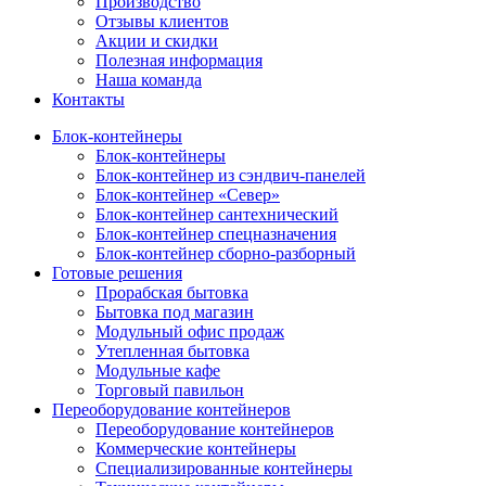
Производство
Отзывы клиентов
Акции и скидки
Полезная информация
Наша команда
Контакты
Блок-контейнеры
Блок-контейнеры
Блок-контейнер из сэндвич-панелей
Блок-контейнер «Север»
Блок-контейнер сантехнический
Блок-контейнер спецназначения
Блок-контейнер сборно-разборный
Готовые решения
Прорабская бытовка
Бытовка под магазин
Модульный офис продаж
Утепленная бытовка
Модульные кафе
Торговый павильон
Переоборудование контейнеров
Переоборудование контейнеров
Коммерческие контейнеры
Специализированные контейнеры