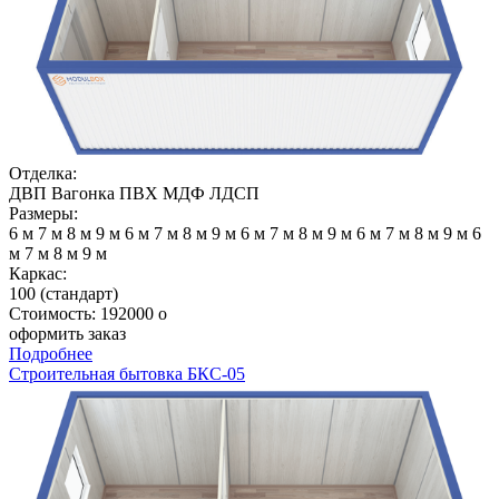
Отделка:
ДВП
Вагонка
ПВХ
МДФ
ЛДСП
Размеры:
6 м
7 м
8 м
9 м
6 м
7 м
8 м
9 м
6 м
7 м
8 м
9 м
6 м
7 м
8 м
9 м
6
м
7 м
8 м
9 м
Каркас:
100 (стандарт)
Стоимость:
192000
o
оформить заказ
Подробнее
Строительная бытовка БКС-05