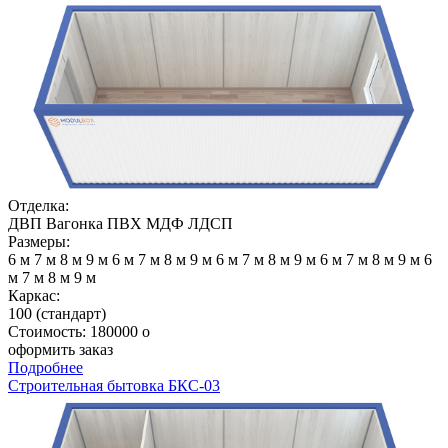
Отделка:
ДВП
Вагонка
ПВХ
МДФ
ЛДСП
Размеры:
6 м
7 м
8 м
9 м
6 м
7 м
8 м
9 м
6 м
7 м
8 м
9 м
6 м
7 м
8 м
9 м
6
м
7 м
8 м
9 м
Каркас:
100 (стандарт)
Стоимость:
180000
o
оформить заказ
Подробнее
Строительная бытовка БКС-03