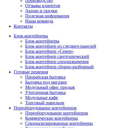
Производство
Отзывы клиентов
Акции и скидки
Полезная информация
Наша команда
Контакты
Блок-контейнеры
Блок-контейнеры
Блок-контейнер из сэндвич-панелей
Блок-контейнер «Север»
Блок-контейнер сантехнический
Блок-контейнер спецназначения
Блок-контейнер сборно-разборный
Готовые решения
Прорабская бытовка
Бытовка под магазин
Модульный офис продаж
Утепленная бытовка
Модульные кафе
Торговый павильон
Переоборудование контейнеров
Переоборудование контейнеров
Коммерческие контейнеры
Специализированные контейнеры