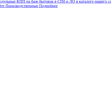
дульные КПП на базе бытовок в СПб и ЛО в каталоге нашего с
йте
Производственные
Подробнее