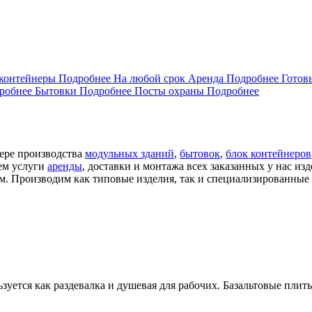
контейнеры
Подробнее
На любой срок
Аренда
Подробнее
Готов
робнее
Бытовки
Подробнее
Посты охраны
Подробнее
фере производства
модульных зданий
,
бытовок
,
блок контейнеров
аем
услуги
аренды
, доставки
и монтажа всех заказанных у нас изд
м. Производим как типовые изделия,
так и специализированные 
зуется как раздевалка и душевая для рабочих. Базальтовые пли