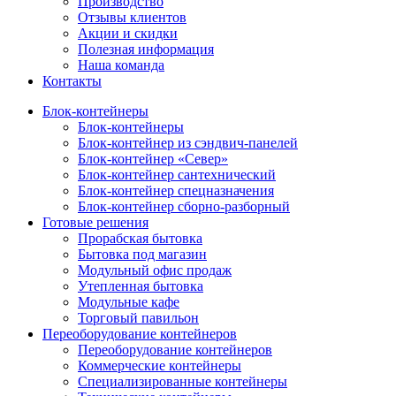
Производство
Отзывы клиентов
Акции и скидки
Полезная информация
Наша команда
Контакты
Блок-контейнеры
Блок-контейнеры
Блок-контейнер из сэндвич-панелей
Блок-контейнер «Север»
Блок-контейнер сантехнический
Блок-контейнер спецназначения
Блок-контейнер сборно-разборный
Готовые решения
Прорабская бытовка
Бытовка под магазин
Модульный офис продаж
Утепленная бытовка
Модульные кафе
Торговый павильон
Переоборудование контейнеров
Переоборудование контейнеров
Коммерческие контейнеры
Специализированные контейнеры