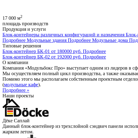
2
17 000
м
площадь производств
Продукция и услуги
Блок-контейнеры различных конфигураций и назначения
Блок-
Подробнее
Модульные здания
Подробнее
Модульные дома
Под
Типовые решения
Блок-контейнер БК-01
от
180000
руб.
Подробнее
Блок-контейнер БК-02
от
192000
руб.
Подробнее
О компании
Компания «Модульбокс Про» выступает одним из лидеров
в с
Мы осуществляем полный цикл производства, а также оказыв
Помимо этого мы располагаем собственным проектным
отдело
(
модульные кафе
).
Подробнее »
Наши проекты
Дёке Саплай
Данный блок-контейнер из трехслойной сэндвич панели исполь
жарким летом.