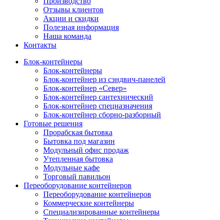
Производство
Отзывы клиентов
Акции и скидки
Полезная информация
Наша команда
Контакты
Блок-контейнеры
Блок-контейнеры
Блок-контейнер из сэндвич-панелей
Блок-контейнер «Север»
Блок-контейнер сантехнический
Блок-контейнер спецназначения
Блок-контейнер сборно-разборный
Готовые решения
Прорабская бытовка
Бытовка под магазин
Модульный офис продаж
Утепленная бытовка
Модульные кафе
Торговый павильон
Переоборудование контейнеров
Переоборудование контейнеров
Коммерческие контейнеры
Специализированные контейнеры