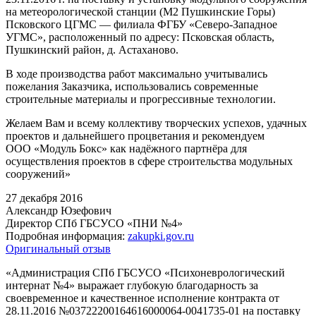
на метеорологической станции (М2 Пушкинские Горы)
Псковского ЦГМС — филиала ФГБУ «Северо-Западное
УГМС», расположенный по адресу: Псковская область,
Пушкинский район, д. Астаханово.
В ходе производства работ максимально учитывались
пожелания Заказчика, использовались современные
строительные материалы и прогрессивные технологии.
Желаем Вам и всему коллективу творческих успехов, удачных
проектов и дальнейшего процветания и рекомендуем
ООО «Модуль Бокс» как надёжного партнёра для
осуществления проектов в сфере строительства модульных
сооружений»
27 декабря 2016
Александр Юзефович
Директор СПб ГБСУСО «ПНИ №4»
Подробная информация:
zakupki.gov.ru
Оригинальный отзыв
«Администрация СПб ГБСУСО «Психоневрологический
интернат №4» выражает глубокую благодарность за
своевременное и качественное исполнение контракта от
28.11.2016 №03722200164616000064-0041735-01 на поставку