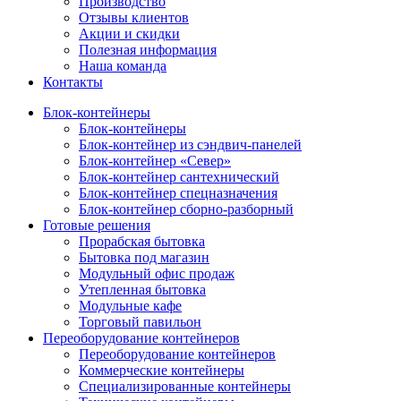
Производство
Отзывы клиентов
Акции и скидки
Полезная информация
Наша команда
Контакты
Блок-контейнеры
Блок-контейнеры
Блок-контейнер из сэндвич-панелей
Блок-контейнер «Север»
Блок-контейнер сантехнический
Блок-контейнер спецназначения
Блок-контейнер сборно-разборный
Готовые решения
Прорабская бытовка
Бытовка под магазин
Модульный офис продаж
Утепленная бытовка
Модульные кафе
Торговый павильон
Переоборудование контейнеров
Переоборудование контейнеров
Коммерческие контейнеры
Специализированные контейнеры