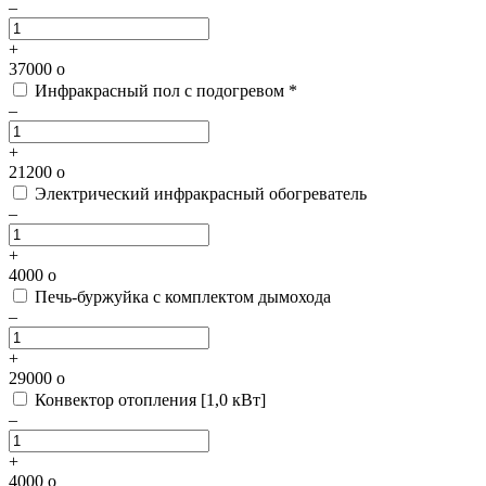
–
+
37000
o
Инфракрасный пол с подогревом *
–
+
21200
o
Электрический инфракрасный обогреватель
–
+
4000
o
Печь-буржуйка с комплектом дымохода
–
+
29000
o
Конвектор отопления [1,0 кВт]
–
+
4000
o