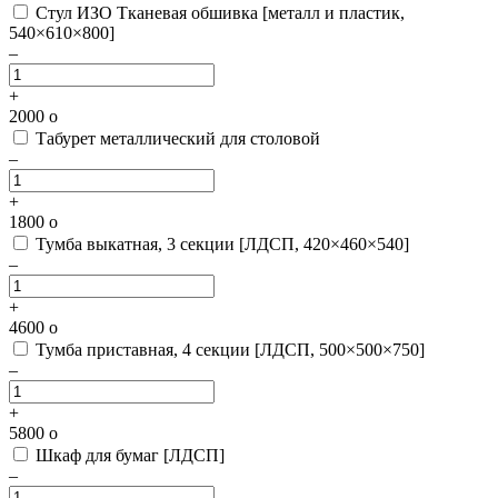
Стул ИЗО Тканевая обшивка [металл и пластик,
540×610×800]
–
+
2000
o
Табурет металлический для столовой
–
+
1800
o
Тумба выкатная, 3 секции [ЛДСП, 420×460×540]
–
+
4600
o
Тумба приставная, 4 секции [ЛДСП, 500×500×750]
–
+
5800
o
Шкаф для бумаг [ЛДСП]
–