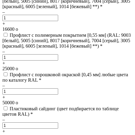
[белый], 5005 [синий], 8017 [коричневый], 7004 [серый], 3005
[красный], 6005 [зеленый], 1014 [бежевый] **) *
–
+
16600
o
Профлист с полимерным покрытием [0,55 мм]
(RAL: 9003
[белый], 5005 [синий], 8017 [коричневый], 7004 [серый], 3005
[красный], 6005 [зеленый], 1014 [бежевый] **) *
–
+
25000
o
Профлист с порошковой окраской [0,45 мм]
любые цвета
по каталогу RAL *
–
+
50000
o
Пластиковый сайдинг
(цвет подбирается по таблице
цветов RAL) *
–
+