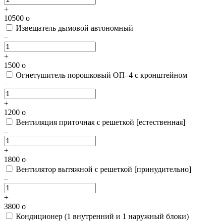
+
10500
o
Извещатель дымовой автономный
–
+
1500
o
Огнетушитель порошковый ОП–4 с кронштейном
–
+
1200
o
Вентиляция приточная с решеткой [естественная]
–
+
1800
o
Вентилятор вытяжной с решеткой [принудительно]
–
+
3800
o
Кондиционер (1 внутренний и 1 наружный блоки)