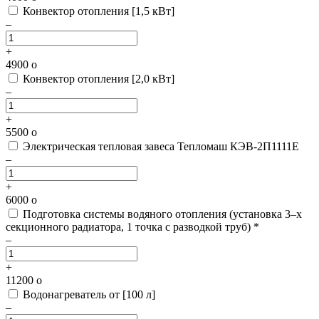
Конвектор отопления [1,5 кВт]
–
+
4900
o
Конвектор отопления [2,0 кВт]
–
+
5500
o
Электрическая тепловая завеса Тепломаш КЭВ-2П1111Е
–
+
6000
o
Подготовка системы водяного отопления
(установка 3–х
секционного радиатора, 1 точка с разводкой труб) *
–
+
11200
o
Водонагреватель от [100 л]
–