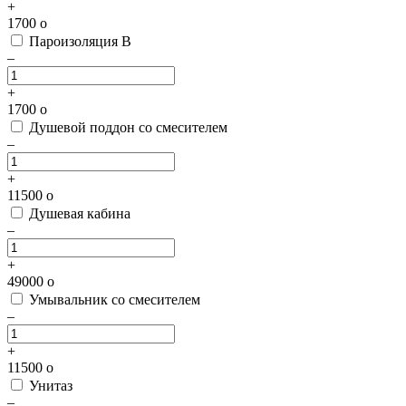
+
1700
o
Пароизоляция В
–
+
1700
o
Душевой поддон со смесителем
–
+
11500
o
Душевая кабина
–
+
49000
o
Умывальник со смесителем
–
+
11500
o
Унитаз
–