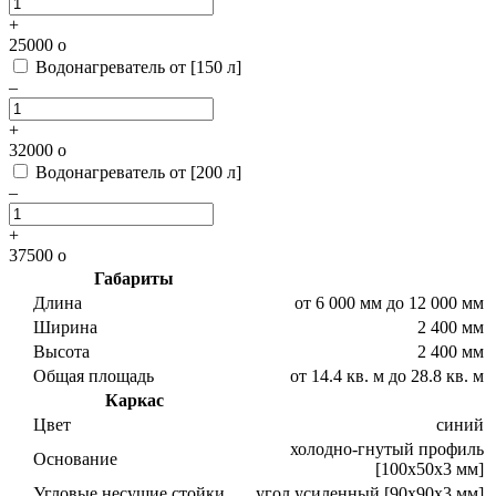
+
25000
o
Водонагреватель от [150 л]
–
+
32000
o
Водонагреватель от [200 л]
–
+
37500
o
Габариты
Длина
от 6 000 мм до 12 000 мм
Ширина
2 400 мм
Высота
2 400 мм
Общая площадь
от 14.4 кв. м до 28.8 кв. м
Каркас
Цвет
синий
холодно-гнутый профиль
Основание
[100х50х3 мм]
Угловые несущие стойки
угол усиленный [90х90х3 мм]