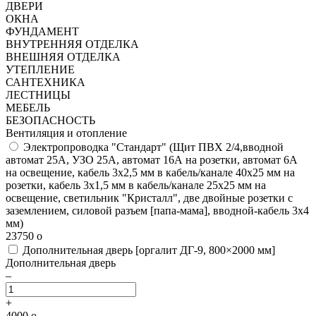
ДВЕРИ
ОКНА
ФУНДАМЕНТ
ВНУТРЕННЯЯ ОТДЕЛКА
ВНЕШНЯЯ ОТДЕЛКА
УТЕПЛЕНИЕ
САНТЕХНИКА
ЛЕСТНИЦЫ
МЕБЕЛЬ
БЕЗОПАСНОСТЬ
Вентиляция и отопление
Электропроводка "Стандарт"
(Щит ПВХ 2/4,вводной
автомат 25А, УЗО 25А, автомат 16А на розетки, автомат 6А
на освещение, кабель 3х2,5 мм в кабель/канале 40х25 мм на
розетки, кабель 3х1,5 мм в кабель/канале 25х25 мм на
освещение, светильник "Кристалл", две двойные розетки с
заземлением, силовой разъем [папа-мама], вводной-кабель 3х4
мм)
23750
o
Дополнительная дверь [оргалит ДГ-9, 800×2000 мм]
Дополнительная дверь
–
+
4000
o