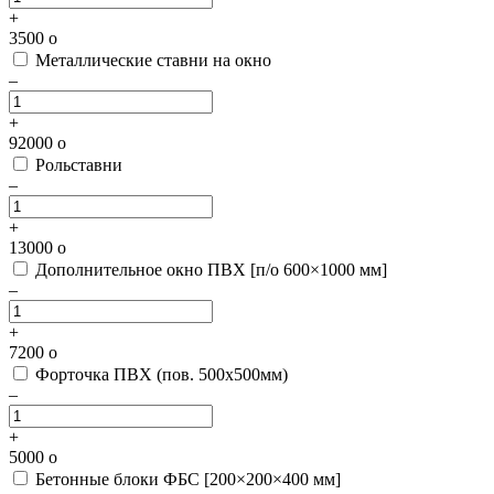
+
3500
o
Металлические ставни на окно
–
+
92000
o
Рольставни
–
+
13000
o
Дополнительное окно ПВХ [п/о 600×1000 мм]
–
+
7200
o
Форточка ПВХ (пов. 500х500мм)
–
+
5000
o
Бетонные блоки ФБС [200×200×400 мм]