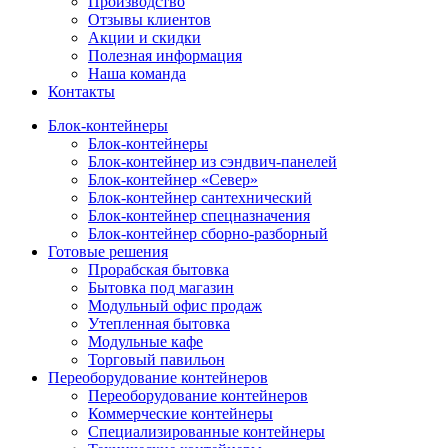
Производство
Отзывы клиентов
Акции и скидки
Полезная информация
Наша команда
Контакты
Блок-контейнеры
Блок-контейнеры
Блок-контейнер из сэндвич-панелей
Блок-контейнер «Север»
Блок-контейнер сантехнический
Блок-контейнер спецназначения
Блок-контейнер сборно-разборный
Готовые решения
Прорабская бытовка
Бытовка под магазин
Модульный офис продаж
Утепленная бытовка
Модульные кафе
Торговый павильон
Переоборудование контейнеров
Переоборудование контейнеров
Коммерческие контейнеры
Специализированные контейнеры