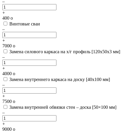
–
+
400
o
Винтовые сваи
–
+
7000
o
Замена силового каркаса на х/г профиль [120х50х3 мм]
–
+
4000
o
Замена внутреннего каркаса на доску [40х100 мм]
–
+
7500
o
Замена внутренней обвязки стен – доска [50×100 мм]
–
+
9000
o