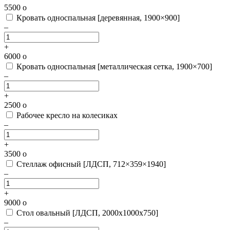
5500
o
Кровать односпальная [деревянная, 1900×900]
–
+
6000
o
Кровать односпальная [металлическая сетка, 1900×700]
–
+
2500
o
Рабочее кресло на колесиках
–
+
3500
o
Стеллаж офисный [ЛДСП, 712×359×1940]
–
+
9000
o
Стол овальный [ЛДСП, 2000х1000х750]
–