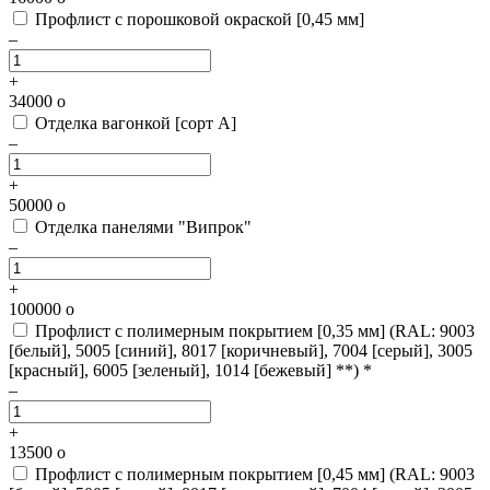
Профлист с порошковой окраской [0,45 мм]
–
+
34000
o
Отделка вагонкой [сорт А]
–
+
50000
o
Отделка панелями "Випрок"
–
+
100000
o
Профлист с полимерным покрытием [0,35 мм]
(RAL: 9003
[белый], 5005 [синий], 8017 [коричневый], 7004 [серый], 3005
[красный], 6005 [зеленый], 1014 [бежевый] **) *
–
+
13500
o
Профлист с полимерным покрытием [0,45 мм]
(RAL: 9003