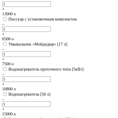
+
13000
o
Писсуар с установочным комплектом
–
+
6500
o
Умывальник «Мойдодыр» [17 л]
–
+
7500
o
Водонагреватель проточного типа [5кВт]
–
+
10800
o
Водонагреватель [50 л]
–
+
15000
o