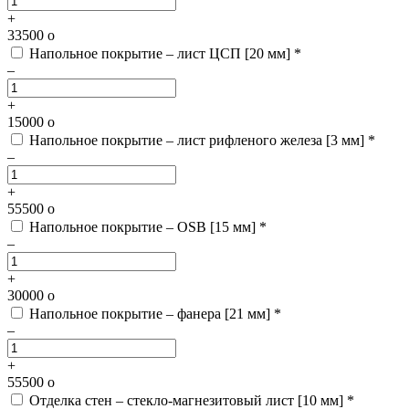
+
33500
o
Напольное покрытие – лист ЦСП [20 мм] *
–
+
15000
o
Напольное покрытие – лист рифленого железа [3 мм] *
–
+
55500
o
Напольное покрытие – OSB [15 мм] *
–
+
30000
o
Напольное покрытие – фанера [21 мм] *
–
+
55500
o
Отделка стен – стекло-магнезитовый лист [10 мм] *