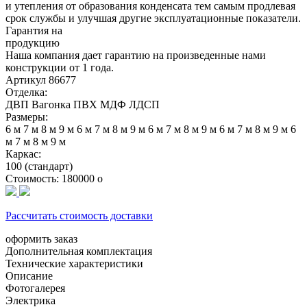
и утепления от образования конденсата тем самым продлевая
срок службы и улучшая другие эксплуатационные показатели.
Гарантия на
продукцию
Наша компания дает гарантию на произведенные нами
конструкции от 1 года.
Артикул
86677
Отделка:
ДВП
Вагонка
ПВХ
МДФ
ЛДСП
Размеры:
6 м
7 м
8 м
9 м
6 м
7 м
8 м
9 м
6 м
7 м
8 м
9 м
6 м
7 м
8 м
9 м
6
м
7 м
8 м
9 м
Каркас:
100 (стандарт)
Стоимость:
180000
o
Рассчитать стоимость доставки
оформить заказ
Дополнительная комплектация
Технические характеристики
Описание
Фотогалерея
Электрика