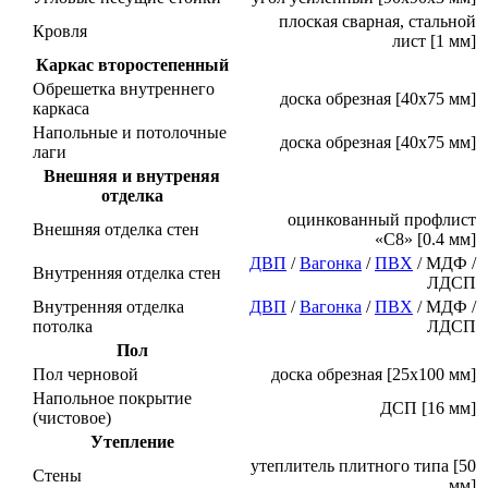
плоская сварная, стальной
Кровля
лист [1 мм]
Каркас второстепенный
Обрешетка внутреннего
доска обрезная [40х75 мм]
каркаса
Напольные и потолочные
доска обрезная [40х75 мм]
лаги
Внешняя и внутреняя
отделка
оцинкованный профлист
Внешняя отделка стен
«C8» [0.4 мм]
ДВП
/
Вагонка
/
ПВХ
/ МДФ /
Внутренняя отделка стен
ЛДСП
Внутренняя отделка
ДВП
/
Вагонка
/
ПВХ
/ МДФ /
потолка
ЛДСП
Пол
Пол черновой
доска обрезная [25х100 мм]
Напольное покрытие
ДСП [16 мм]
(чистовое)
Утепление
утеплитель плитного типа [50
Стены
мм]