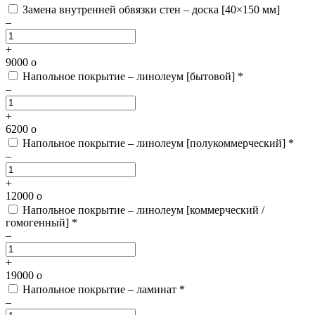
Замена внутренней обвязки стен – доска [40×150 мм]
–
+
9000
o
Напольное покрытие – линолеум [бытовой] *
–
+
6200
o
Напольное покрытие – линолеум [полукоммерческий] *
–
+
12000
o
Напольное покрытие – линолеум [коммерческий /
гомогенный] *
–
+
19000
o
Напольное покрытие – ламинат *
–