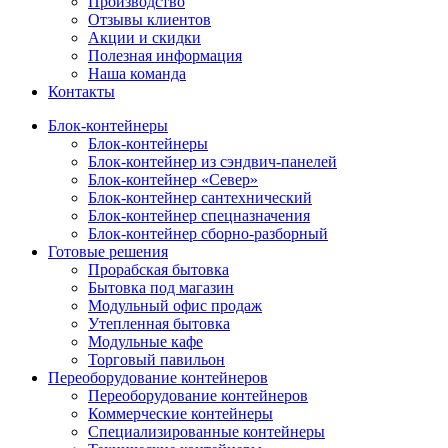
Производство
Отзывы клиентов
Акции и скидки
Полезная информация
Наша команда
Контакты
Блок-контейнеры
Блок-контейнеры
Блок-контейнер из сэндвич-панелей
Блок-контейнер «Север»
Блок-контейнер сантехнический
Блок-контейнер спецназначения
Блок-контейнер сборно-разборный
Готовые решения
Прорабская бытовка
Бытовка под магазин
Модульный офис продаж
Утепленная бытовка
Модульные кафе
Торговый павильон
Переоборудование контейнеров
Переоборудование контейнеров
Коммерческие контейнеры
Специализированные контейнеры