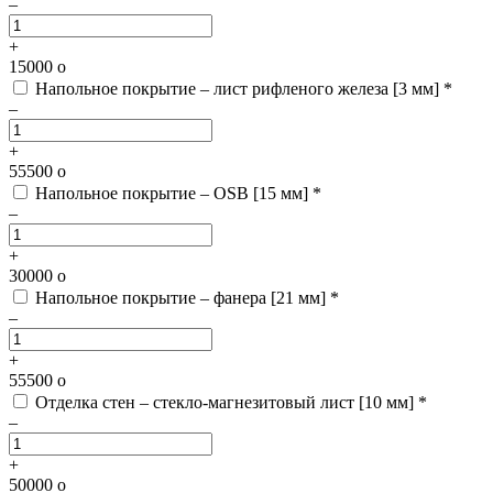
–
+
15000
o
Напольное покрытие – лист рифленого железа [3 мм] *
–
+
55500
o
Напольное покрытие – OSB [15 мм] *
–
+
30000
o
Напольное покрытие – фанера [21 мм] *
–
+
55500
o
Отделка стен – стекло-магнезитовый лист [10 мм] *
–
+
50000
o