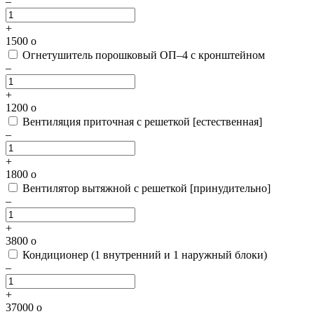
–
+
1500
o
Огнетушитель порошковый ОП–4 с кронштейном
–
+
1200
o
Вентиляция приточная с решеткой [естественная]
–
+
1800
o
Вентилятор вытяжной с решеткой [принудительно]
–
+
3800
o
Кондиционер (1 внутренний и 1 наружный блоки)
–
+
37000
o