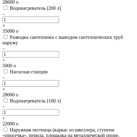
28600
o
Водонагреватель [200 л]
–
+
35000
o
Разводка сантехники с выводом сантехнических труб
наружу
–
+
5000
o
Насосная станция
–
+
28000
o
Водонагреватель [100 л]
–
+
22000
o
Наружная лестница
(каркас из швеллера, ступени
«просечка», перила, площадка на металлической опоре,