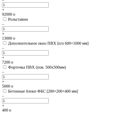
+
92000
o
Рольставни
–
+
13000
o
Дополнительное окно ПВХ [п/о 600×1000 мм]
–
+
7200
o
Форточка ПВХ (пов. 500х500мм)
–
+
5000
o
Бетонные блоки ФБС [200×200×400 мм]
–
+
400
o