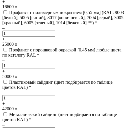
+
16600
o
Профлист с полимерным покрытием [0,55 мм]
(RAL: 9003
[белый], 5005 [синий], 8017 [коричневый], 7004 [серый], 3005
[красный], 6005 [зеленый], 1014 [бежевый] **) *
–
+
25000
o
Профлист с порошковой окраской [0,45 мм]
любые цвета
по каталогу RAL *
–
+
50000
o
Пластиковый сайдинг
(цвет подбирается по таблице
цветов RAL) *
–
+
42000
o
Металлический сайдинг
(цвет подбирается по таблице
цветов RAL) *
–