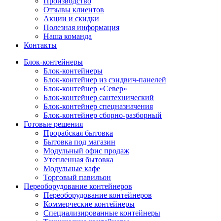
Производство
Отзывы клиентов
Акции и скидки
Полезная информация
Наша команда
Контакты
Блок-контейнеры
Блок-контейнеры
Блок-контейнер из сэндвич-панелей
Блок-контейнер «Север»
Блок-контейнер сантехнический
Блок-контейнер спецназначения
Блок-контейнер сборно-разборный
Готовые решения
Прорабская бытовка
Бытовка под магазин
Модульный офис продаж
Утепленная бытовка
Модульные кафе
Торговый павильон
Переоборудование контейнеров
Переоборудование контейнеров
Коммерческие контейнеры
Специализированные контейнеры