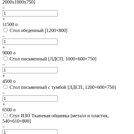
2000х1000х750]
–
+
11500
o
Стол обеденный [1200×800]
–
+
9000
o
Стол письменный [ЛДСП, 1000×600×750]
–
+
4500
o
Стол письменный с тумбой [ЛДСП, 1200×600×750]
–
+
6500
o
Стул ИЗО Тканевая обшивка [металл и пластик,
540×610×800]
–