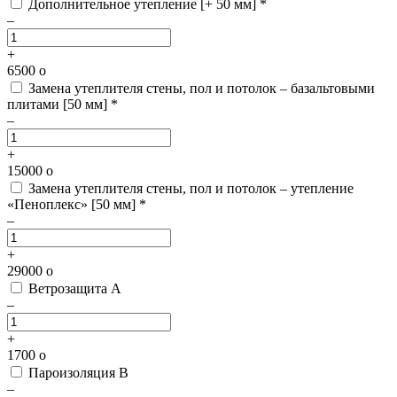
Дополнительное утепление [+ 50 мм] *
–
+
6500
o
Замена утеплителя стены, пол и потолок – базальтовыми
плитами [50 мм] *
–
+
15000
o
Замена утеплителя стены, пол и потолок – утепление
«Пеноплекс» [50 мм] *
–
+
29000
o
Ветрозащита А
–
+
1700
o
Пароизоляция В
–