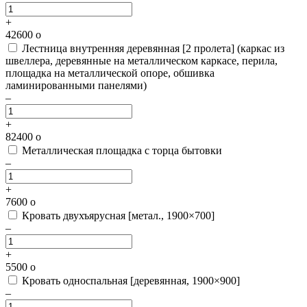
+
42600
o
Лестница внутренняя деревянная [2 пролета]
(каркас из
швеллера, деревянные на металлическом каркасе, перила,
площадка на металлической опоре, обшивка
ламинированными панелями)
–
+
82400
o
Металлическая площадка с торца бытовки
–
+
7600
o
Кровать двухъярусная [метал., 1900×700]
–
+
5500
o
Кровать односпальная [деревянная, 1900×900]
–