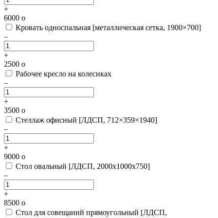
+
6000
o
Кровать односпальная [металлическая сетка, 1900×700]
–
+
2500
o
Рабочее кресло на колесиках
–
+
3500
o
Стеллаж офисный [ЛДСП, 712×359×1940]
–
+
9000
o
Стол овальный [ЛДСП, 2000х1000х750]
–
+
8500
o
Стол для совещаний прямоугольный [ЛДСП,