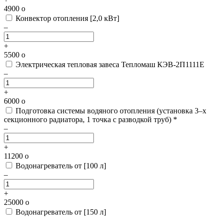
4900
o
Конвектор отопления [2,0 кВт]
–
+
5500
o
Электрическая тепловая завеса Тепломаш КЭВ-2П1111Е
–
+
6000
o
Подготовка системы водяного отопления
(установка 3–х
секционного радиатора, 1 точка с разводкой труб) *
–
+
11200
o
Водонагреватель от [100 л]
–
+
25000
o
Водонагреватель от [150 л]