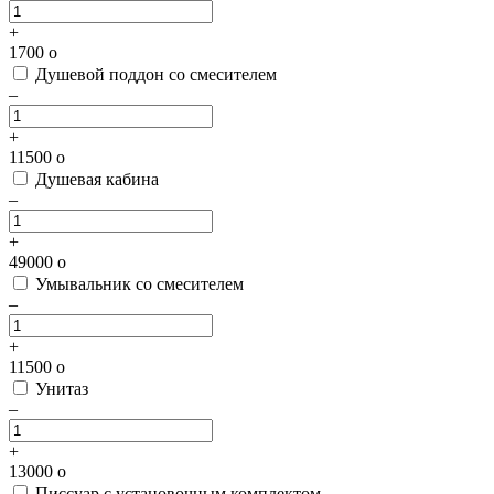
+
1700
o
Душевой поддон со смесителем
–
+
11500
o
Душевая кабина
–
+
49000
o
Умывальник со смесителем
–
+
11500
o
Унитаз
–
+
13000
o
Писсуар с установочным комплектом