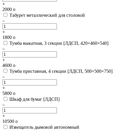
+
2000
o
Табурет металлический для столовой
–
+
1800
o
Тумба выкатная, 3 секции [ЛДСП, 420×460×540]
–
+
4600
o
Тумба приставная, 4 секции [ЛДСП, 500×500×750]
–
+
5800
o
Шкаф для бумаг [ЛДСП]
–
+
10500
o
Извещатель дымовой автономный