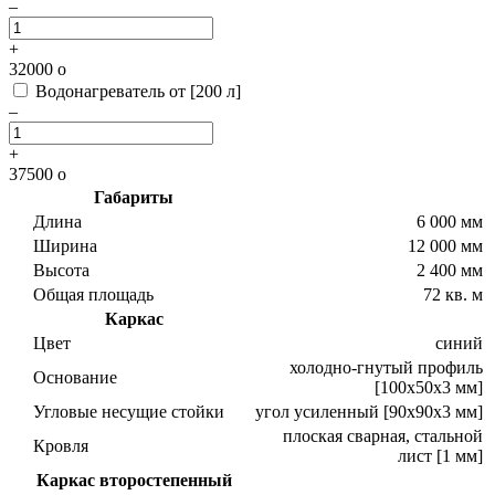
–
+
32000
o
Водонагреватель от [200 л]
–
+
37500
o
Габариты
Длина
6 000 мм
Ширина
12 000 мм
Высота
2 400 мм
Общая площадь
72 кв. м
Каркас
Цвет
синий
холодно-гнутый профиль
Основание
[100х50х3 мм]
Угловые несущие стойки
угол усиленный [90х90х3 мм]
плоская сварная, стальной
Кровля
лист [1 мм]
Каркас второстепенный