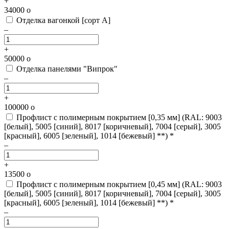
+
34000
o
Отделка вагонкой [сорт А]
–
+
50000
o
Отделка панелями "Випрок"
–
+
100000
o
Профлист с полимерным покрытием [0,35 мм]
(RAL: 9003
[белый], 5005 [синий], 8017 [коричневый], 7004 [серый], 3005
[красный], 6005 [зеленый], 1014 [бежевый] **) *
–
+
13500
o
Профлист с полимерным покрытием [0,45 мм]
(RAL: 9003
[белый], 5005 [синий], 8017 [коричневый], 7004 [серый], 3005
[красный], 6005 [зеленый], 1014 [бежевый] **) *
–