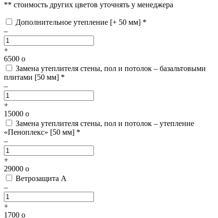
** стоимость других цветов уточнять у менеджера
Дополнительное утепление [+ 50 мм] *
–
+
6500
o
Замена утеплителя стены, пол и потолок – базальтовыми
плитами [50 мм] *
–
+
15000
o
Замена утеплителя стены, пол и потолок – утепление
«Пеноплекс» [50 мм] *
–
+
29000
o
Ветрозащита А
–
+
1700
o