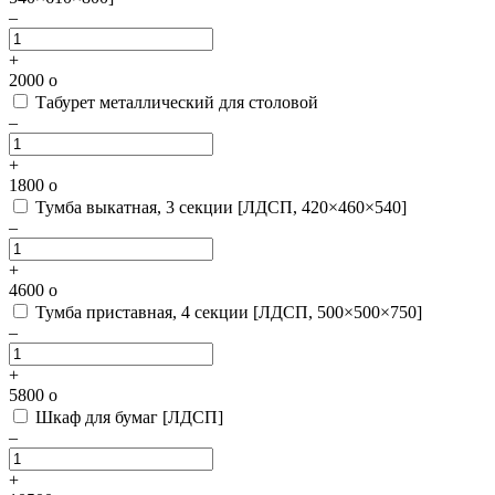
–
+
2000
o
Табурет металлический для столовой
–
+
1800
o
Тумба выкатная, 3 секции [ЛДСП, 420×460×540]
–
+
4600
o
Тумба приставная, 4 секции [ЛДСП, 500×500×750]
–
+
5800
o
Шкаф для бумаг [ЛДСП]
–
+