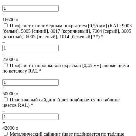
–
+
16600
o
Профлист с полимерным покрытием [0,55 мм]
(RAL: 9003
[белый], 5005 [синий], 8017 [коричневый], 7004 [серый], 3005
[красный], 6005 [зеленый], 1014 [бежевый] **) *
–
+
25000
o
Профлист с порошковой окраской [0,45 мм]
любые цвета
по каталогу RAL *
–
+
50000
o
Пластиковый сайдинг
(цвет подбирается по таблице
цветов RAL) *
–
+
42000
o
Металлический сайдинг
(цвет подбирается по таблице