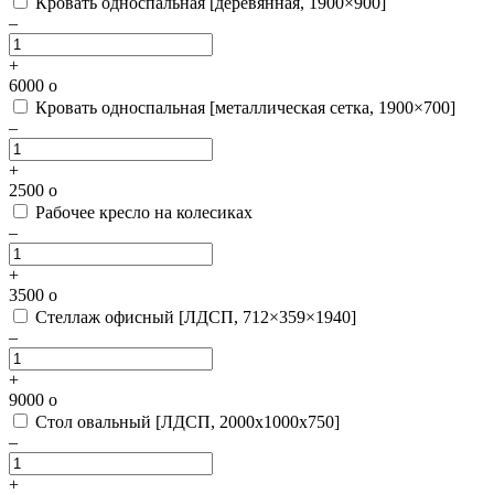
Кровать односпальная [деревянная, 1900×900]
–
+
6000
o
Кровать односпальная [металлическая сетка, 1900×700]
–
+
2500
o
Рабочее кресло на колесиках
–
+
3500
o
Стеллаж офисный [ЛДСП, 712×359×1940]
–
+
9000
o
Стол овальный [ЛДСП, 2000х1000х750]
–
+