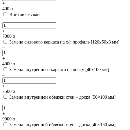
+
400
o
Винтовые сваи
–
+
7000
o
Замена силового каркаса на х/г профиль [120х50х3 мм]
–
+
4000
o
Замена внутреннего каркаса на доску [40х100 мм]
–
+
7500
o
Замена внутренней обвязки стен – доска [50×100 мм]
–
+
9000
o
Замена внутренней обвязки стен – доска [40×150 мм]
–