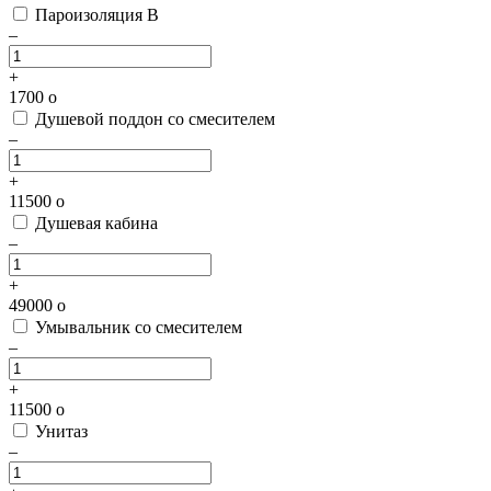
Пароизоляция В
–
+
1700
o
Душевой поддон со смесителем
–
+
11500
o
Душевая кабина
–
+
49000
o
Умывальник со смесителем
–
+
11500
o
Унитаз
–