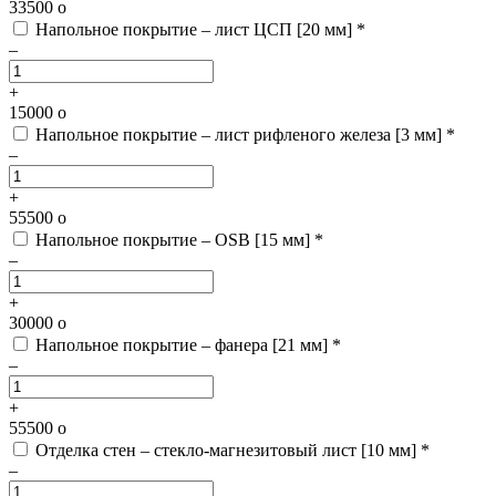
33500
o
Напольное покрытие – лист ЦСП [20 мм] *
–
+
15000
o
Напольное покрытие – лист рифленого железа [3 мм] *
–
+
55500
o
Напольное покрытие – OSB [15 мм] *
–
+
30000
o
Напольное покрытие – фанера [21 мм] *
–
+
55500
o
Отделка стен – стекло-магнезитовый лист [10 мм] *
–