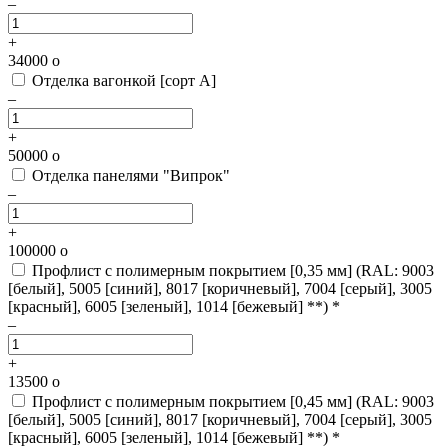
–
+
34000
o
Отделка вагонкой [сорт А]
–
+
50000
o
Отделка панелями "Випрок"
–
+
100000
o
Профлист с полимерным покрытием [0,35 мм]
(RAL: 9003
[белый], 5005 [синий], 8017 [коричневый], 7004 [серый], 3005
[красный], 6005 [зеленый], 1014 [бежевый] **) *
–
+
13500
o
Профлист с полимерным покрытием [0,45 мм]
(RAL: 9003
[белый], 5005 [синий], 8017 [коричневый], 7004 [серый], 3005
[красный], 6005 [зеленый], 1014 [бежевый] **) *