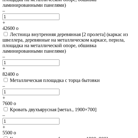
ламинированными панелями)
–
+
42600
o
Лестница внутренняя деревянная [2 пролета]
(каркас из
швеллера, деревянные на металлическом каркасе, перила,
площадка на металлической опоре, обшивка
ламинированными панелями)
–
+
82400
o
Металлическая площадка с торца бытовки
–
+
7600
o
Кровать двухъярусная [метал., 1900×700]
–
+
5500
o