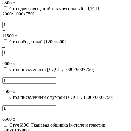
8500
o
Стол для совещаний прямоугольный [ЛДСП,
2000х1000х750]
–
+
11500
o
Стол обеденный [1200×800]
–
+
9000
o
Стол письменный [ЛДСП, 1000×600×750]
–
+
4500
o
Стол письменный с тумбой [ЛДСП, 1200×600×750]
–
+
6500
o
Стул ИЗО Тканевая обшивка [металл и пластик,
540×610×800]