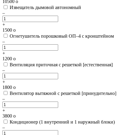
10500
o
Извещатель дымовой автономный
–
+
1500
o
Огнетушитель порошковый ОП–4 с кронштейном
–
+
1200
o
Вентиляция приточная с решеткой [естественная]
–
+
1800
o
Вентилятор вытяжной с решеткой [принудительно]
–
+
3800
o
Кондиционер (1 внутренний и 1 наружный блоки)
–