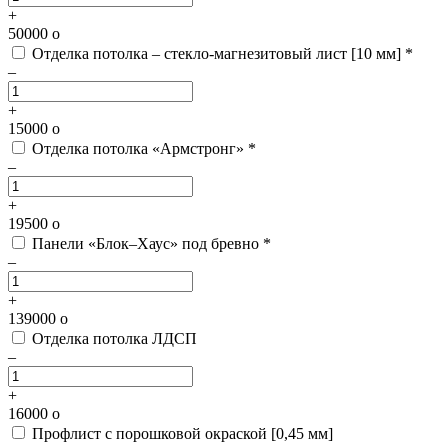
+
50000
o
Отделка потолка – стекло-магнезитовый лист [10 мм] *
–
+
15000
o
Отделка потолка «Армстронг» *
–
+
19500
o
Панели «Блок–Хаус» под бревно *
–
+
139000
o
Отделка потолка ЛДСП
–
+
16000
o
Профлист с порошковой окраской [0,45 мм]