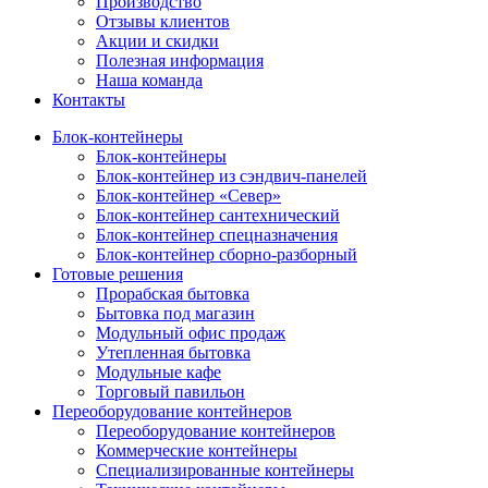
Производство
Отзывы клиентов
Акции и скидки
Полезная информация
Наша команда
Контакты
Блок-контейнеры
Блок-контейнеры
Блок-контейнер из сэндвич-панелей
Блок-контейнер «Север»
Блок-контейнер сантехнический
Блок-контейнер спецназначения
Блок-контейнер сборно-разборный
Готовые решения
Прорабская бытовка
Бытовка под магазин
Модульный офис продаж
Утепленная бытовка
Модульные кафе
Торговый павильон
Переоборудование контейнеров
Переоборудование контейнеров
Коммерческие контейнеры
Специализированные контейнеры