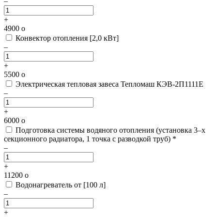
–
+
4900
o
Конвектор отопления [2,0 кВт]
–
+
5500
o
Электрическая тепловая завеса Тепломаш КЭВ-2П1111Е
–
+
6000
o
Подготовка системы водяного отопления
(установка 3–х
секционного радиатора, 1 точка с разводкой труб) *
–
+
11200
o
Водонагреватель от [100 л]
–
+