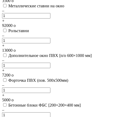
3500
o
Металлические ставни на окно
–
+
92000
o
Рольставни
–
+
13000
o
Дополнительное окно ПВХ [п/о 600×1000 мм]
–
+
7200
o
Форточка ПВХ (пов. 500х500мм)
–
+
5000
o
Бетонные блоки ФБС [200×200×400 мм]
–