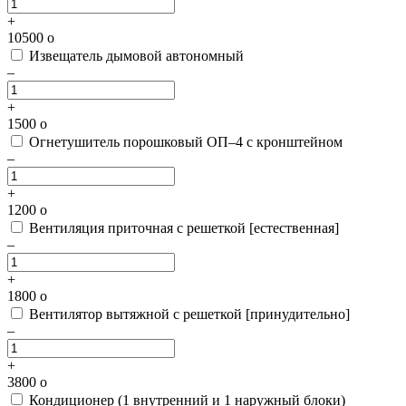
+
10500
o
Извещатель дымовой автономный
–
+
1500
o
Огнетушитель порошковый ОП–4 с кронштейном
–
+
1200
o
Вентиляция приточная с решеткой [естественная]
–
+
1800
o
Вентилятор вытяжной с решеткой [принудительно]
–
+
3800
o
Кондиционер (1 внутренний и 1 наружный блоки)