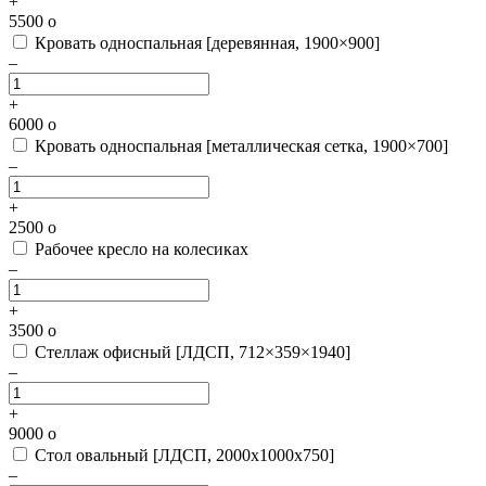
+
5500
o
Кровать односпальная [деревянная, 1900×900]
–
+
6000
o
Кровать односпальная [металлическая сетка, 1900×700]
–
+
2500
o
Рабочее кресло на колесиках
–
+
3500
o
Стеллаж офисный [ЛДСП, 712×359×1940]
–
+
9000
o
Стол овальный [ЛДСП, 2000х1000х750]
–