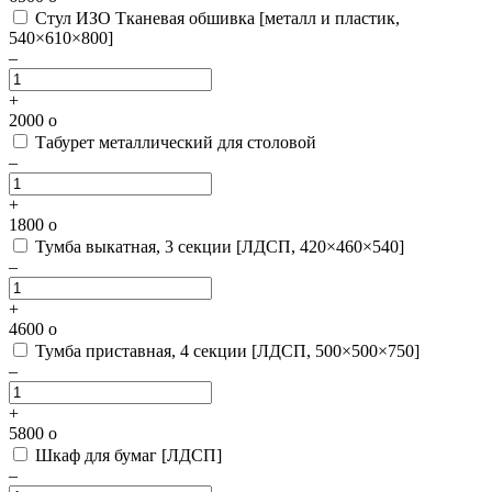
Стул ИЗО Тканевая обшивка [металл и пластик,
540×610×800]
–
+
2000
o
Табурет металлический для столовой
–
+
1800
o
Тумба выкатная, 3 секции [ЛДСП, 420×460×540]
–
+
4600
o
Тумба приставная, 4 секции [ЛДСП, 500×500×750]
–
+
5800
o
Шкаф для бумаг [ЛДСП]
–