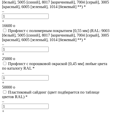
[белый], 5005 [синий], 8017 [коричневый], 7004 [серый], 3005
[красный], 6005 [зеленый], 1014 [бежевый] **) *
–
+
16600
o
Профлист с полимерным покрытием [0,55 мм]
(RAL: 9003
[белый], 5005 [синий], 8017 [коричневый], 7004 [серый], 3005
[красный], 6005 [зеленый], 1014 [бежевый] **) *
–
+
25000
o
Профлист с порошковой окраской [0,45 мм]
любые цвета
по каталогу RAL *
–
+
50000
o
Пластиковый сайдинг
(цвет подбирается по таблице
цветов RAL) *
–
+