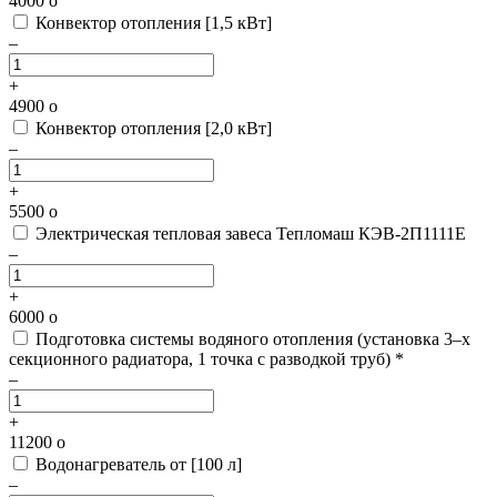
4000
o
Конвектор отопления [1,5 кВт]
–
+
4900
o
Конвектор отопления [2,0 кВт]
–
+
5500
o
Электрическая тепловая завеса Тепломаш КЭВ-2П1111Е
–
+
6000
o
Подготовка системы водяного отопления
(установка 3–х
секционного радиатора, 1 точка с разводкой труб) *
–
+
11200
o
Водонагреватель от [100 л]
–