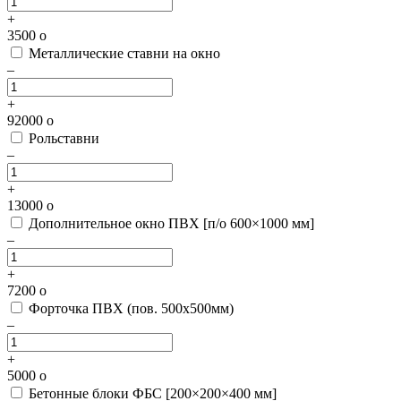
+
3500
o
Металлические ставни на окно
–
+
92000
o
Рольставни
–
+
13000
o
Дополнительное окно ПВХ [п/о 600×1000 мм]
–
+
7200
o
Форточка ПВХ (пов. 500х500мм)
–
+
5000
o
Бетонные блоки ФБС [200×200×400 мм]