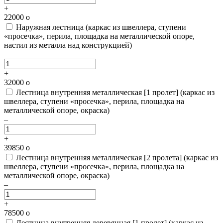
+
22000
o
Наружная лестница
(каркас из швеллера, ступени
«просечка», перила, площадка на металлической опоре,
настил из металла над конструкцией)
–
+
32000
o
Лестница внутренняя металлическая [1 пролет]
(каркас из
швеллера, ступени «просечка», перила, площадка на
металлической опоре, окраска)
–
+
39850
o
Лестница внутренняя металлическая [2 пролета]
(каркас из
швеллера, ступени «просечка», перила, площадка на
металлической опоре, окраска)
–
+
78500
o
Лестница внутренняя деревянная [1 пролет]
(каркас из