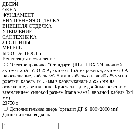
ДВЕРИ
ОКНА
ФУНДАМЕНТ
ВНУТРЕННЯЯ ОТДЕЛКА
ВНЕШНЯЯ ОТДЕЛКА
УТЕПЛЕНИЕ
САНТЕХНИКА
ЛЕСТНИЦЫ
МЕБЕЛЬ
БЕЗОПАСНОСТЬ
Вентиляция и отопление
Электропроводка "Стандарт"
(Щит ПВХ 2/4,вводной
автомат 25А, УЗО 25А, автомат 16А на розетки, автомат 6А
на освещение, кабель 3х2,5 мм в кабель/канале 40х25 мм на
розетки, кабель 3х1,5 мм в кабель/канале 25х25 мм на
освещение, светильник "Кристалл", две двойные розетки с
заземлением, силовой разъем [папа-мама], вводной-кабель 3х4
мм)
23750
o
Дополнительная дверь [оргалит ДГ-9, 800×2000 мм]
Дополнительная дверь
–
+