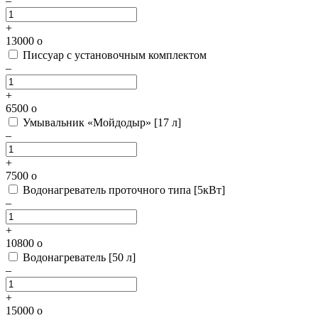
–
+
13000
o
Писсуар с установочным комплектом
–
+
6500
o
Умывальник «Мойдодыр» [17 л]
–
+
7500
o
Водонагреватель проточного типа [5кВт]
–
+
10800
o
Водонагреватель [50 л]
–
+
15000
o