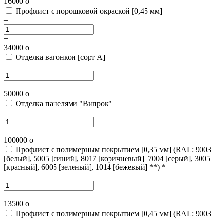
16000
o
Профлист с порошковой окраской [0,45 мм]
–
+
34000
o
Отделка вагонкой [сорт А]
–
+
50000
o
Отделка панелями "Випрок"
–
+
100000
o
Профлист с полимерным покрытием [0,35 мм]
(RAL: 9003
[белый], 5005 [синий], 8017 [коричневый], 7004 [серый], 3005
[красный], 6005 [зеленый], 1014 [бежевый] **) *
–
+
13500
o
Профлист с полимерным покрытием [0,45 мм]
(RAL: 9003