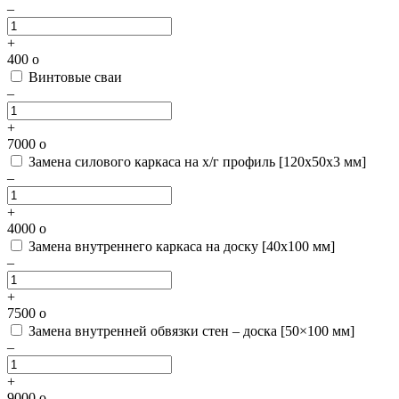
–
+
400
o
Винтовые сваи
–
+
7000
o
Замена силового каркаса на х/г профиль [120х50х3 мм]
–
+
4000
o
Замена внутреннего каркаса на доску [40х100 мм]
–
+
7500
o
Замена внутренней обвязки стен – доска [50×100 мм]
–
+
9000
o