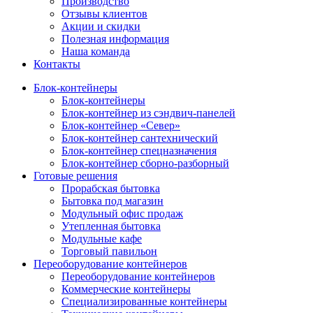
Производство
Отзывы клиентов
Акции и скидки
Полезная информация
Наша команда
Контакты
Блок-контейнеры
Блок-контейнеры
Блок-контейнер из сэндвич-панелей
Блок-контейнер «Север»
Блок-контейнер сантехнический
Блок-контейнер спецназначения
Блок-контейнер сборно-разборный
Готовые решения
Прорабская бытовка
Бытовка под магазин
Модульный офис продаж
Утепленная бытовка
Модульные кафе
Торговый павильон
Переоборудование контейнеров
Переоборудование контейнеров
Коммерческие контейнеры
Специализированные контейнеры