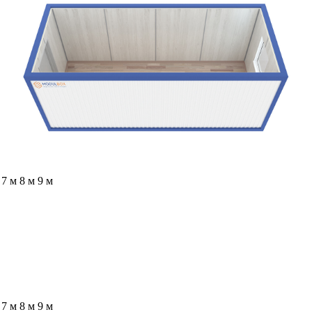
м
7 м
8 м
9 м
м
7 м
8 м
9 м