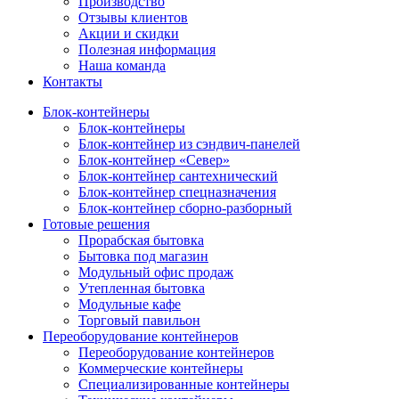
Производство
Отзывы клиентов
Акции и скидки
Полезная информация
Наша команда
Контакты
Блок-контейнеры
Блок-контейнеры
Блок-контейнер из сэндвич-панелей
Блок-контейнер «Север»
Блок-контейнер сантехнический
Блок-контейнер спецназначения
Блок-контейнер сборно-разборный
Готовые решения
Прорабская бытовка
Бытовка под магазин
Модульный офис продаж
Утепленная бытовка
Модульные кафе
Торговый павильон
Переоборудование контейнеров
Переоборудование контейнеров
Коммерческие контейнеры
Специализированные контейнеры