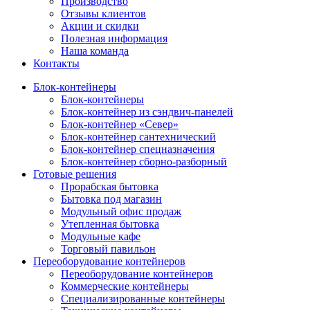
Производство
Отзывы клиентов
Акции и скидки
Полезная информация
Наша команда
Контакты
Блок-контейнеры
Блок-контейнеры
Блок-контейнер из сэндвич-панелей
Блок-контейнер «Север»
Блок-контейнер сантехнический
Блок-контейнер спецназначения
Блок-контейнер сборно-разборный
Готовые решения
Прорабская бытовка
Бытовка под магазин
Модульный офис продаж
Утепленная бытовка
Модульные кафе
Торговый павильон
Переоборудование контейнеров
Переоборудование контейнеров
Коммерческие контейнеры
Специализированные контейнеры