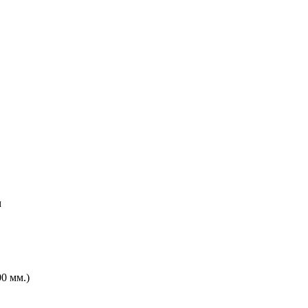
м
0 мм.)