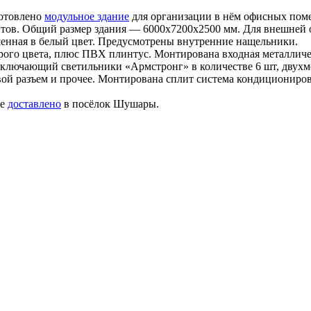
готовлено
модульное здание
для организации в нём офисных пом
тов. Общий размер здания — 6000х7200х2500 мм. Для внешней
шенная в белый цвет. Предусмотрены внутренние нащельники.
ого цвета, плюс ПВХ плинтус. Монтирована входная металличе
включающий светильники «Армстронг» в количестве 6 шт, двухм
ой разъем и прочее. Монтирована сплит система кондиционирова
ие
доставлено
в посёлок Шушары.