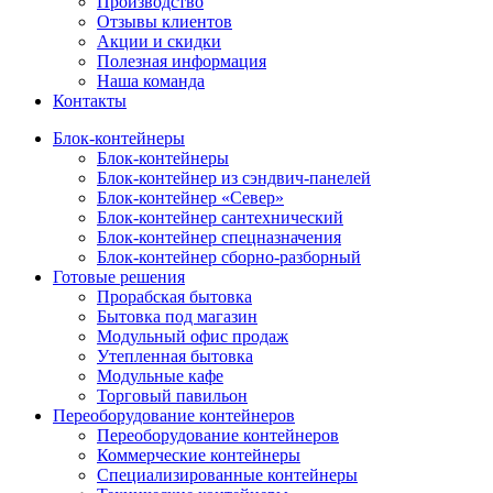
Производство
Отзывы клиентов
Акции и скидки
Полезная информация
Наша команда
Контакты
Блок-контейнеры
Блок-контейнеры
Блок-контейнер из сэндвич-панелей
Блок-контейнер «Север»
Блок-контейнер сантехнический
Блок-контейнер спецназначения
Блок-контейнер сборно-разборный
Готовые решения
Прорабская бытовка
Бытовка под магазин
Модульный офис продаж
Утепленная бытовка
Модульные кафе
Торговый павильон
Переоборудование контейнеров
Переоборудование контейнеров
Коммерческие контейнеры
Специализированные контейнеры