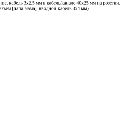
е, кабель 3х2,5 мм в кабель/канале 40х25 мм на розетки,
азъем [папа-мама], вводной-кабель 3х4 мм)