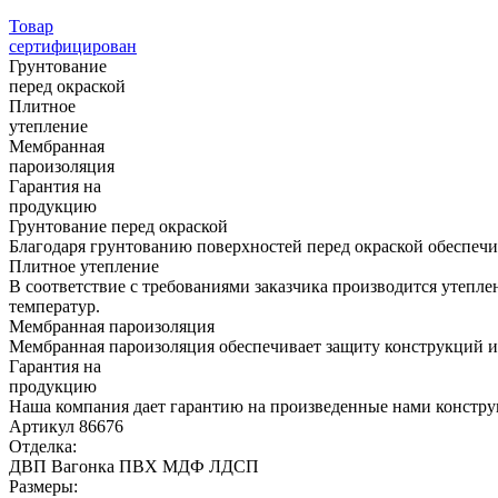
Товар
сертифицирован
Грунтование
перед окраской
Плитное
утепление
Мембранная
пароизоляция
Гарантия на
продукцию
Грунтование перед окраской
Благодаря грунтованию поверхностей перед окраской обеспечив
Плитное утепление
В соответствие с требованиями заказчика производится утепл
температур.
Мембранная пароизоляция
Мембранная пароизоляция обеспечивает защиту конструкций и 
Гарантия на
продукцию
Наша компания дает гарантию на произведенные нами конструк
Артикул
86676
Отделка:
ДВП
Вагонка
ПВХ
МДФ
ЛДСП
Размеры: