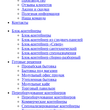
Производство
Отзывы клиентов
Акции и скидки
Полезная информация
Наша команда
Контакты
Блок-контейнеры
Блок-контейнеры
Блок-контейнер из сэндвич-панелей
Блок-контейнер «Север»
Блок-контейнер сантехнический
Блок-контейнер спецназначения
Блок-контейнер сборно-разборный
Готовые решения
Прорабская бытовка
Бытовка под магазин
Модульный офис продаж
Утепленная бытовка
Модульные кафе
Торговый павильон
Переоборудование контейнеров
Переоборудование контейнеров
Коммерческие контейнеры
Специализированные контейнеры