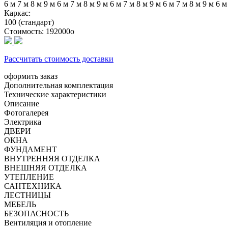
6 м
7 м
8 м
9 м
6 м
7 м
8 м
9 м
6 м
7 м
8 м
9 м
6 м
7 м
8 м
9 м
6 
Каркас:
100 (стандарт)
Стоимость:
192000
o
Рассчитать стоимость доставки
оформить заказ
Дополнительная комплектация
Технические характеристики
Описание
Фотогалерея
Электрика
ДВЕРИ
ОКНА
ФУНДАМЕНТ
ВНУТРЕННЯЯ ОТДЕЛКА
ВНЕШНЯЯ ОТДЕЛКА
УТЕПЛЕНИЕ
САНТЕХНИКА
ЛЕСТНИЦЫ
МЕБЕЛЬ
БЕЗОПАСНОСТЬ
Вентиляция и отопление