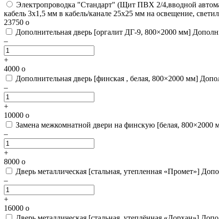
Электропроводка "Стандарт"
(Щит ПВХ 2/4,вводной автомат
кабель 3х1,5 мм в кабель/канале 25х25 мм на освещение, свети
23750
o
Дополнительная дверь [оргалит ДГ-9, 800×2000 мм]
Дополн
–
+
4000
o
Дополнительная дверь [финская , белая, 800×2000 мм]
Допол
–
+
10000
o
Замена межкомнатной двери на финскую [белая, 800×2000 
–
+
8000
o
Дверь металлическая [стальная, утепленная «Промет»]
Допо
–
+
16000
o
Дверь металлическая [стальная, утеплённая «Дорхан»]
Допо