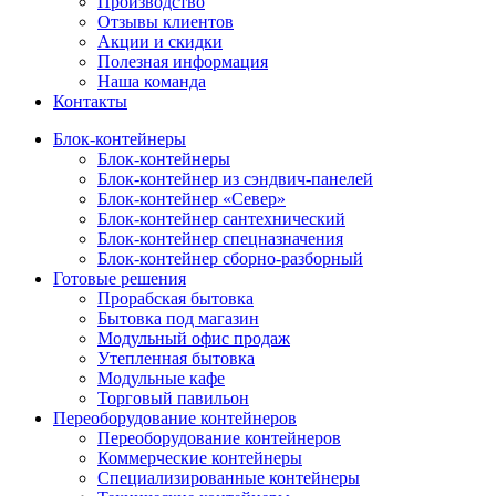
Производство
Отзывы клиентов
Акции и скидки
Полезная информация
Наша команда
Контакты
Блок-контейнеры
Блок-контейнеры
Блок-контейнер из сэндвич-панелей
Блок-контейнер «Север»
Блок-контейнер сантехнический
Блок-контейнер спецназначения
Блок-контейнер сборно-разборный
Готовые решения
Прорабская бытовка
Бытовка под магазин
Модульный офис продаж
Утепленная бытовка
Модульные кафе
Торговый павильон
Переоборудование контейнеров
Переоборудование контейнеров
Коммерческие контейнеры
Специализированные контейнеры